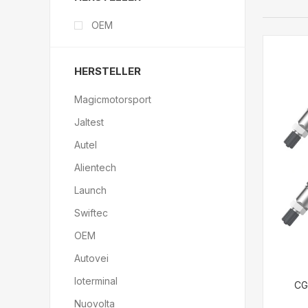
OEM
HERSTELLER
Magicmotorsport
Jaltest
Autel
Alientech
Launch
Swiftec
OEM
Autovei
Ioterminal
CG 
Nuovolta